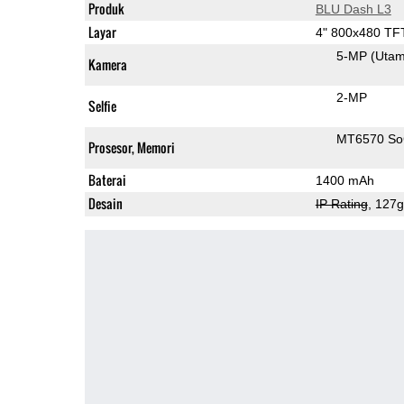
Produk
BLU Dash L3
Layar
4" 800x480 TF
5-MP
(Uta
Kamera
2-MP
Selfie
MT6570 S
Prosesor, Memori
Baterai
1400 mAh
Desain
IP Rating
, 127