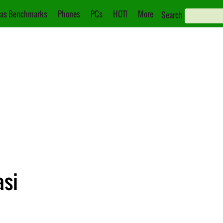
as Benchmarks
Phones
PCs
HOT!
More
Search
asi