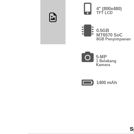
4" (800x480)
TFT LCD
0.5GB
MT6570 SoC
8GB Penyimpanan
5-MP
1 Belakang
Kamera
1400 mAh
S