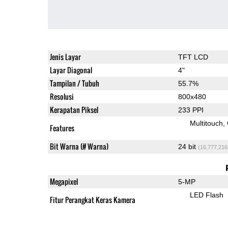
Jenis Layar
TFT LCD
Layar Diagonal
4"
Tampilan / Tubuh
55.7%
Resolusi
800x480
Kerapatan Piksel
233 PPI
Multitouch
Features
Bit Warna (# Warna)
24 bit
(16,777,216
Megapixel
5-MP
LED Flash
Fitur Perangkat Keras Kamera