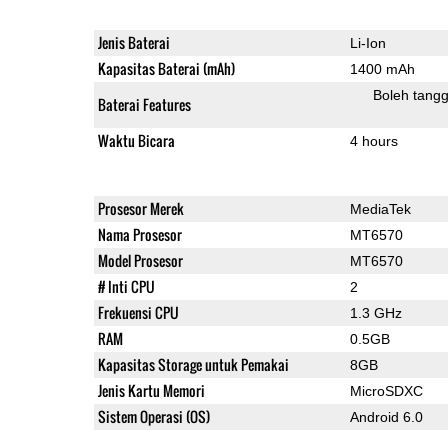
Jenis Baterai
Li-Ion
Kapasitas Baterai (mAh)
1400 mAh
Boleh tangg
Baterai Features
Waktu Bicara
4 hours
Prosesor Merek
MediaTek
Nama Prosesor
MT6570
Model Prosesor
MT6570
# Inti CPU
2
Frekuensi CPU
1.3 GHz
RAM
0.5GB
Kapasitas Storage untuk Pemakai
8GB
Jenis Kartu Memori
MicroSDXC
Sistem Operasi (OS)
Android 6.0