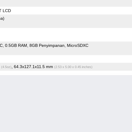
T LCD
ma)
oC
0.5GB RAM
8GB Penyimpanan
MicroSDXC
g
, 64.3x127.1x11.5 mm
(4.5oz)
(2.53 x 5.00 x 0.45 inches)