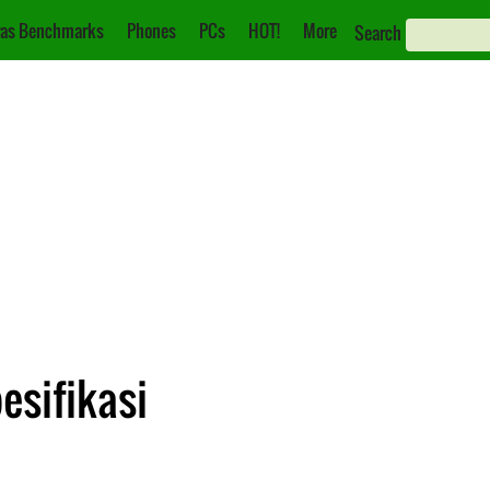
as Benchmarks
Phones
PCs
HOT!
More
Search
esifikasi