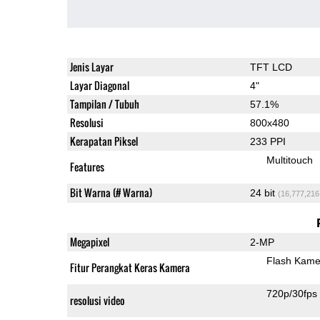
Jenis Layar
TFT LCD
Layar Diagonal
4"
Tampilan / Tubuh
57.1%
Resolusi
800x480
Kerapatan Piksel
233 PPI
Multitouch
Features
Bit Warna (# Warna)
24 bit
(16,777,216
Megapixel
2-MP
Flash Kame
Fitur Perangkat Keras Kamera
720p/30fps
resolusi video