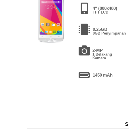
4" (800x480)
TFT LCD
0.25GB
0GB Penyimpanan
2-MP
1 Belakang
Kamera
1450 mAh
S