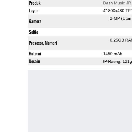
Produk
Dash Music JR
Layar
4" 800x480 TF
2-MP
(Uta
Kamera
Selfie
0.25GB RA
Prosesor, Memori
Baterai
1450 mAh
Desain
IP Rating
, 121