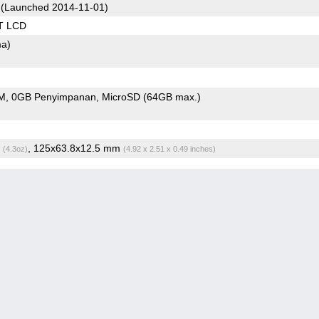
(Launched 2014-11-01)
T LCD
ma)
M
0GB Penyimpanan
MicroSD (64GB max.)
g
, 125x63.8x12.5 mm
(4.3oz)
(4.92 x 2.51 x 0.49 inches)