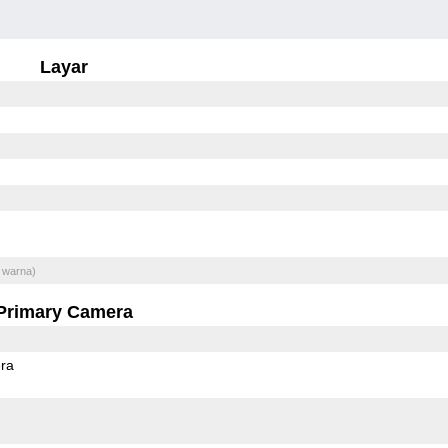
Layar
 warna)
Primary Camera
ra