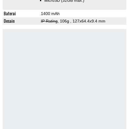
MicroSD (32GB max.)
Baterai
1400 mAh
Desain
IP Rating
, 106g
, 127x64.4x9.4 mm