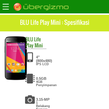
BLU Life Play Mini : Spesifikasi
BLU
Life
Play Mini
4"
(800x480)
IPS LCD
0.5GB
4GB
Penyimpanan
3.15-MP
1
Belakang