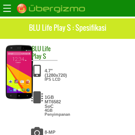
BLU Life Play S : Spesifikasi
BLU
Life
Play S
4.7"
(1280x720)
IPS LCD
1GB
MT6582
SoC
4GB
Penyimpanan
8-MP