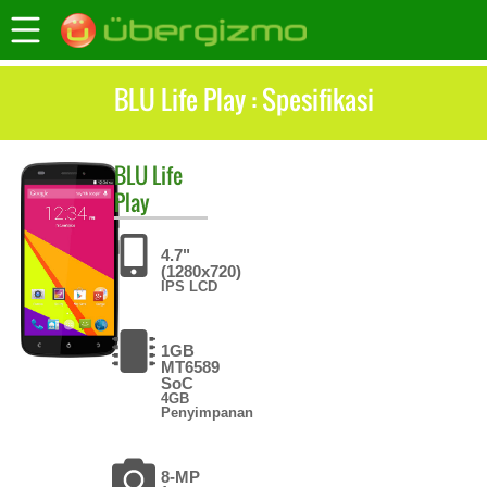
BLU Life Play : Spesifikasi
BLU
Life
Play
4.7"
(1280x720)
IPS LCD
1GB
MT6589
SoC
4GB
Penyimpanan
8-MP