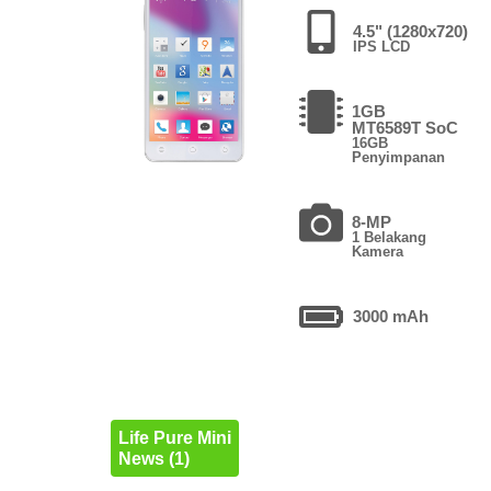
4.5" (1280x720)
IPS LCD
1GB
MT6589T SoC
16GB
Penyimpanan
8-MP
1 Belakang
Kamera
3000 mAh
Life Pure Mini
News (1)