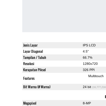
Jenis Layar
IPS LCD
Layar Diagonal
4.5"
Tampilan / Tubuh
66.7%
Resolusi
1280x720
Kerapatan Piksel
326 PPI
Multitouch
Features
Bit Warna (# Warna)
24 bit
(16,777,216
Megapixel
8-MP