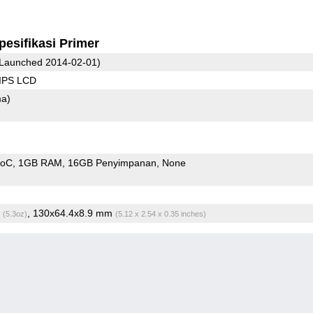
pesifikasi Primer
Launched 2014-02-01)
 IPS LCD
ma)
SoC
1GB RAM
16GB Penyimpanan
None
g
, 130x64.4x8.9 mm
(5.3oz)
(5.12 x 2.54 x 0.35 inches)