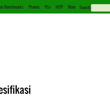
as Benchmarks
Phones
PCs
HOT!
More
Search
esifikasi