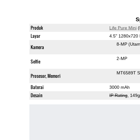
S
Produk
Life Pure Mini
(
Layar
4.5" 1280x720
8-MP
(Uta
Kamera
2-MP
Selfie
MT6589T 
Prosesor, Memori
Baterai
3000 mAh
Desain
IP Rating
, 149