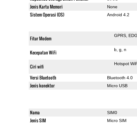
Jenis Kartu Memori
None
Sistem Operasi (OS)
Android 4.2
GPRS
ED
Fitur Modem
b
g
n
Kecepatan WiFi
Hotspot Wi
Ciri wifi
Versi Bluetooth
Bluetooth 4.0
Jenis konektor
Micro USB
Nama
SIM0
Jenis SIM
Micro SIM