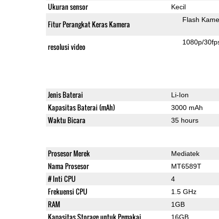
Ukuran sensor
Kecil
Flash Kame
Fitur Perangkat Keras Kamera
1080p/30fp
resolusi video
Jenis Baterai
Li-Ion
Kapasitas Baterai (mAh)
3000 mAh
Waktu Bicara
35 hours
Prosesor Merek
Mediatek
Nama Prosesor
MT6589T
# Inti CPU
4
Frekuensi CPU
1.5 GHz
RAM
1GB
Kapasitas Storage untuk Pemakai
16GB