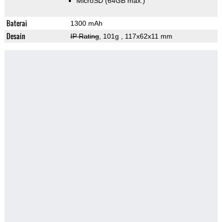
MicroSD (64GB max.)
Baterai
1300 mAh
Desain
IP Rating
, 101g
, 117x62x11 mm