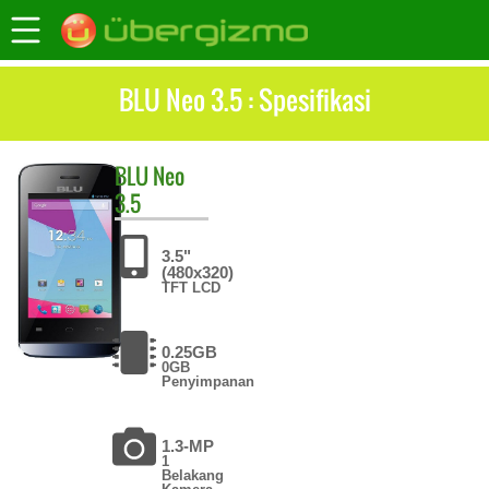
BLU Neo 3.5 : Spesifikasi
BLU
Neo
3.5
3.5"
(480x320)
TFT LCD
0.25GB
0GB
Penyimpanan
1.3-MP
1
Belakang