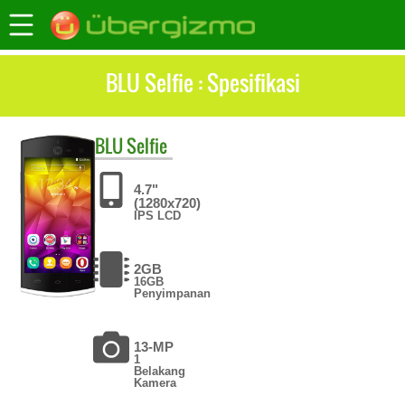
BLU Selfie : Spesifikasi
BLU
Selfie
4.7"
(1280x720)
IPS LCD
2GB
16GB
Penyimpanan
13-MP
1
Belakang
Kamera