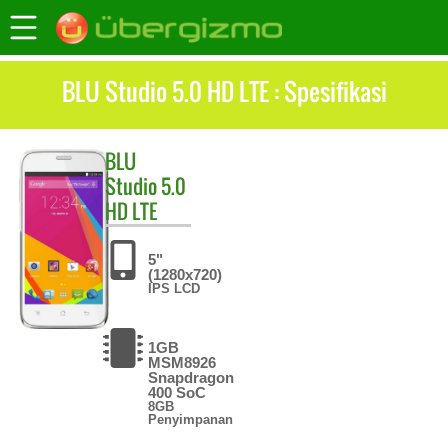
BLU Studio 5.0 HD LTE : Spesifikasi
BLU
Studio 5.0
HD LTE
5"
(1280x720)
IPS LCD
1GB
MSM8926
Snapdragon
400 SoC
8GB
Penyimpanan