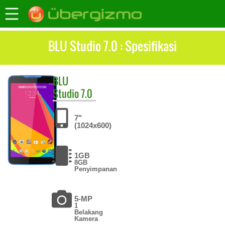
BLU Studio 7.0 : Spesifikasi
BLU
Studio 7.0
7"
(1024x600)
1GB
8GB
Penyimpanan
5-MP
1
Belakang
Kamera