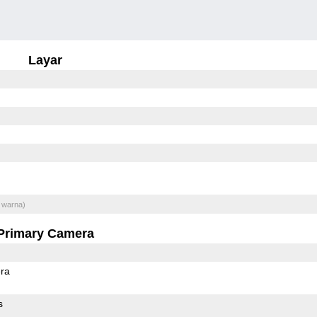
Layar
 warna)
Primary Camera
ra
s