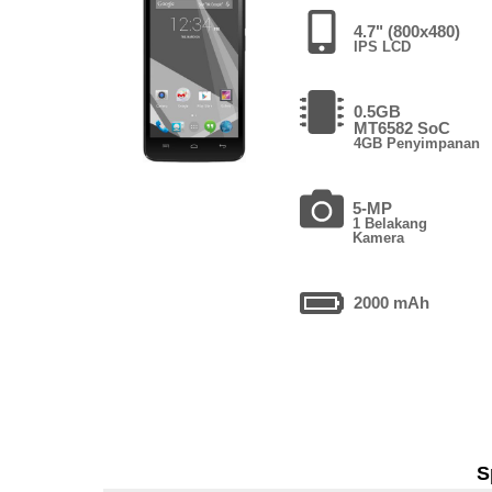
4.7" (800x480)
IPS LCD
0.5GB
MT6582 SoC
4GB Penyimpanan
5-MP
1 Belakang
Kamera
2000 mAh
S