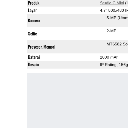
Produk
Studio C Mini
(
Layar
4.7" 800x480 
5-MP
(Uta
Kamera
2-MP
Selfie
MT6582 S
Prosesor, Memori
Baterai
2000 mAh
Desain
IP Rating
, 156