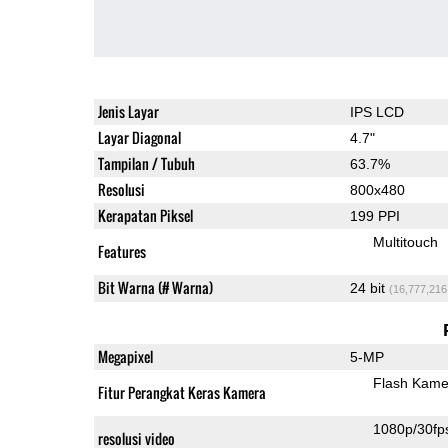
Jenis Layar
IPS LCD
Layar Diagonal
4.7"
Tampilan / Tubuh
63.7%
Resolusi
800x480
Kerapatan Piksel
199 PPI
Multitouch
Features
Bit Warna (# Warna)
24 bit
(16,777,216
Megapixel
5-MP
Flash Kame
Fitur Perangkat Keras Kamera
1080p/30fp
resolusi video