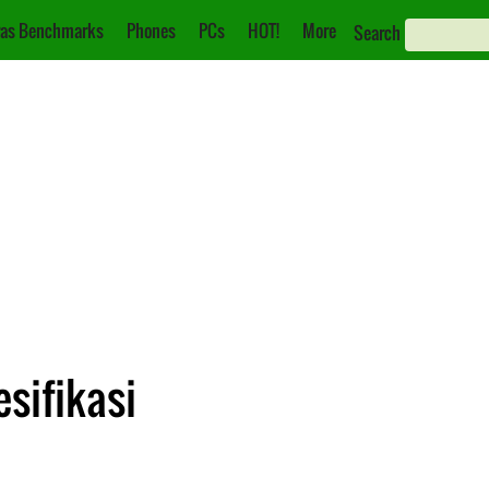
as Benchmarks
Phones
PCs
HOT!
More
Search
esifikasi