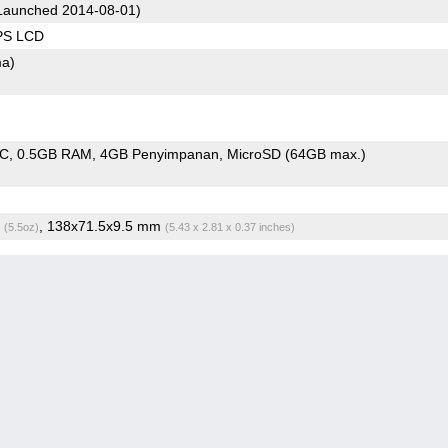
Launched 2014-08-01)
IPS LCD
ma)
oC
0.5GB RAM
4GB Penyimpanan
MicroSD (64GB max.)
g
, 138x71.5x9.5 mm
(5.5oz)
(5.43 x 2.81 x 0.37 inches)