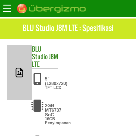
BLU Studio J8M LTE : Spesifikasi
BLU
Studio J8M
LTE
5"
(1280x720)
TFT LCD
2GB
MT6737
SoC
16GB
Penyimpanan