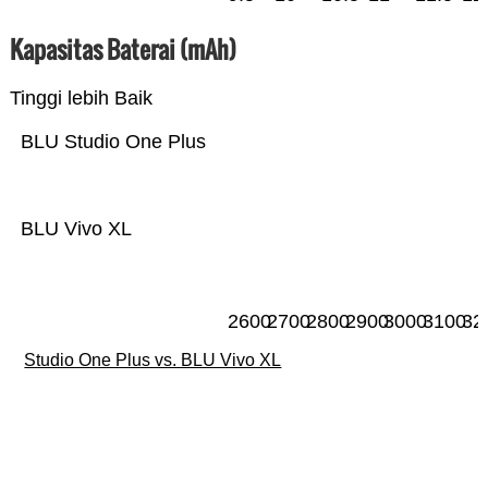
Kapasitas Baterai (mAh)
Tinggi lebih Baik
BLU Studio One Plus
BLU Vivo XL
2600
2700
2800
2900
3000
3100
32
Studio One Plus vs. BLU Vivo XL