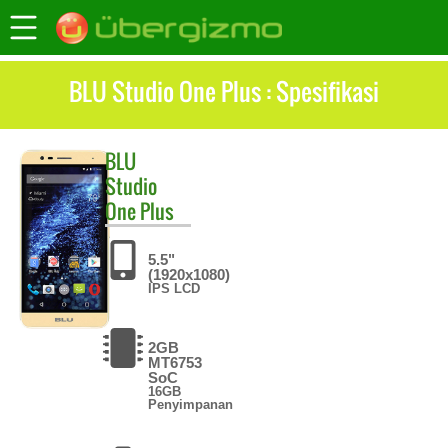
BLU Studio One Plus : Spesifikasi
BLU
Studio
One Plus
5.5"
(1920x1080)
IPS LCD
2GB
MT6753
SoC
16GB
Penyimpanan