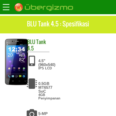
BLU Tank 4.5 : Spesifikasi
BLU
Tank
4.5
4.5"
(960x540)
IPS LCD
0.5GB
MT6577
SoC
4GB
Penyimpanan
5-MP