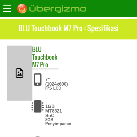
BLU Touchbook M7 Pro : Spesifikasi
BLU
Touchbook
M7 Pro
7"
(1024x600)
IPS LCD
1GB
MT8321
SoC
8GB
Penyimpanan