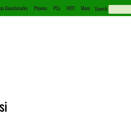
as Benchmarks
Phones
PCs
HOT!
More
Search
si