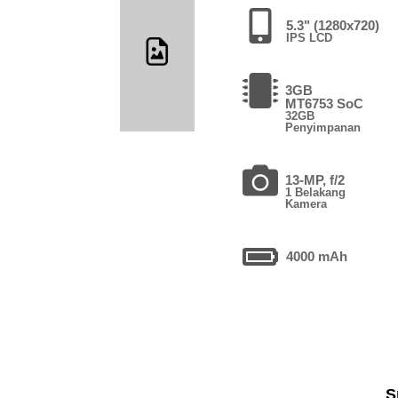
5.3" (1280x720)
IPS LCD
3GB
MT6753 SoC
32GB
Penyimpanan
13-MP, f/2
1 Belakang
Kamera
4000 mAh
S