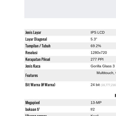
Jenis Layar
IPS LCD
Layar Diagonal
5.3"
Tampilan / Tubuh
69.2%
Resolusi
1280x720
Kerapatan Piksel
277 PPI
Jenis Kaca
Gorilla Glass 3
Multitouch
Features
Bit Warna (# Warna)
24 bit
(16,777,216
Megapixel
13-MP
bukaan f/
f/2
Ukuran sensor
Kecil