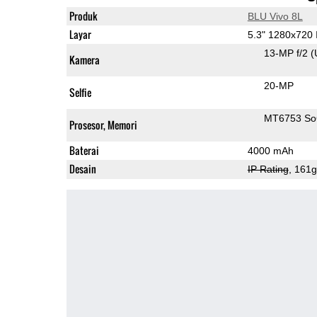
Produk
BLU Vivo 8L
Layar
5.3" 1280x720
13-MP f/2
(
Kamera
20-MP
Selfie
MT6753 S
Prosesor, Memori
Baterai
4000 mAh
Desain
IP Rating
, 161