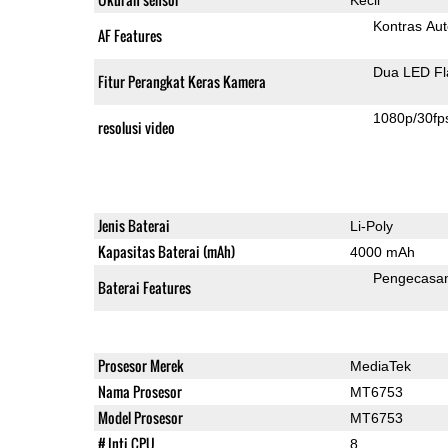
Kontras Aut
AF Features
Dua LED Fl
Fitur Perangkat Keras Kamera
1080p/30fp
resolusi video
Jenis Baterai
Li-Poly
Kapasitas Baterai (mAh)
4000 mAh
Pengecasa
Baterai Features
Prosesor Merek
MediaTek
Nama Prosesor
MT6753
Model Prosesor
MT6753
# Inti CPU
8