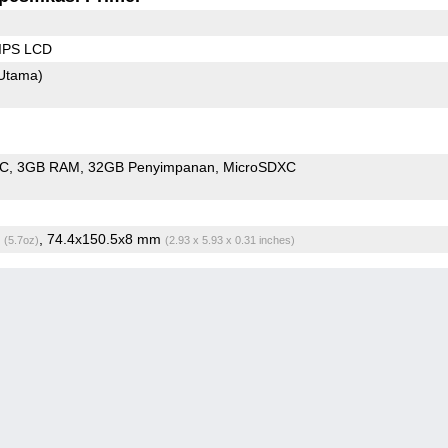
 IPS LCD
Utama)
oC
3GB RAM
32GB Penyimpanan
MicroSDXC
g
, 74.4x150.5x8 mm
(5.7oz)
(2.93 x 5.93 x 0.31 inches)