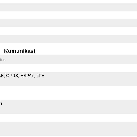
Komunikasi
bps
GE
GPRS
HSPA+
LTE
i