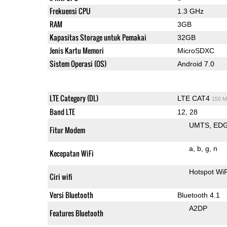
Frekuensi CPU
1.3 GHz
RAM
3GB
Kapasitas Storage untuk Pemakai
32GB
Jenis Kartu Memori
MicroSDXC
Sistem Operasi (OS)
Android 7.0
LTE Category (DL)
LTE CAT4
150 M
Band LTE
12, 28
UMTS
ED
Fitur Modem
a
b
g
n
Kecepatan WiFi
Hotspot WiF
Ciri wifi
Versi Bluetooth
Bluetooth 4.1
A2DP
Features Bluetooth