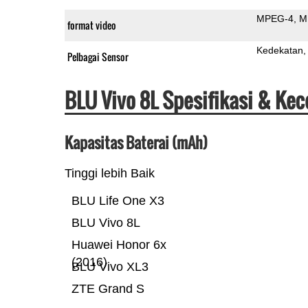
MPEG-4
M
format video
Kedekatan
Pelbagai Sensor
BLU Vivo 8L Spesifikasi & Ke
Kapasitas Baterai (mAh)
Tinggi lebih Baik
BLU Life One X3
BLU Vivo 8L
Huawei Honor 6x
(2016)
BLU Vivo XL3
ZTE Grand S