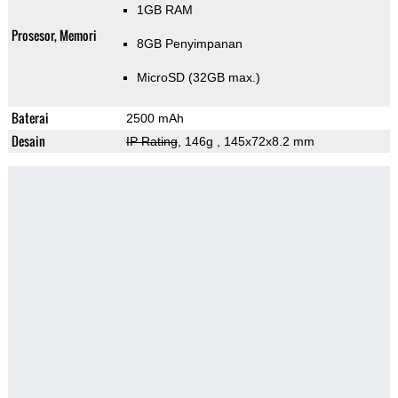
1GB RAM
Prosesor, Memori
8GB Penyimpanan
MicroSD (32GB max.)
Baterai
2500 mAh
Desain
IP Rating
, 146g
, 145x72x8.2 mm