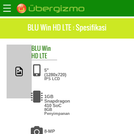
BLU Win HD LTE : Spesifikasi
BLU
Win
HD LTE
5"
(1280x720)
IPS LCD
1GB
Snapdragon
410 SoC
8GB
Penyimpanan
8-MP