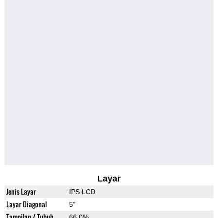
Layar
Jenis Layar
IPS LCD
Layar Diagonal
5"
Tampilan / Tubuh
66.0%