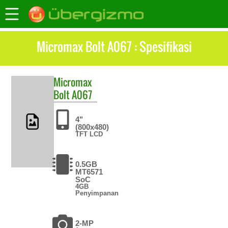
Micromax Bolt A067 : Spesifikasi
Micromax
Bolt A067
4"
(800x480)
TFT LCD
0.5GB
MT6571
SoC
4GB
Penyimpanan
2-MP