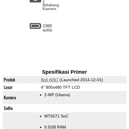
1
Belakang
Kamera
1300
mAh
Spesifikasi Primer
Produk
Bolt A067
(Launched 2014-12-01)
Layar
4" 800x480 TFT LCD
2-MP
(Utama)
Kamera
Selfie
MT6571 SoC
0.5GB RAM