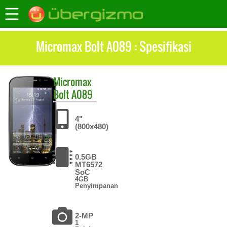
Micromax Bolt A089 : Spesifikasi
Micromax
Bolt A089
4"
(800x480)
0.5GB
MT6572
SoC
4GB
Penyimpanan
2-MP
1