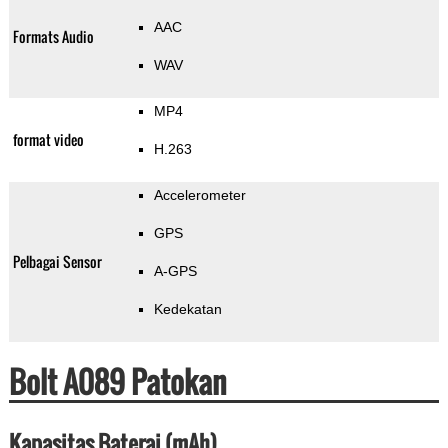
AAC
Formats Audio
WAV
MP4
format video
H.263
Accelerometer
GPS
Pelbagai Sensor
A-GPS
Kedekatan
Bolt A089 Patokan
Kapasitas Baterai (mAh)