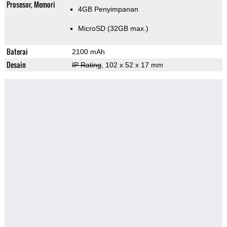
Prosesor, Memori
4GB Penyimpanan
MicroSD (32GB max.)
Baterai
2100 mAh
Desain
IP Rating
, 102 x 52 x 17 mm