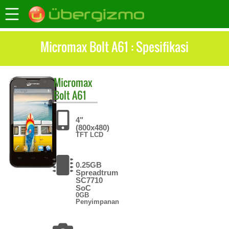
Micromax Bolt A61 : Spesifikasi
Micromax
Bolt A61
4"
(800x480)
TFT LCD
0.25GB
Spreadtrum
SC7710
SoC
0GB
Penyimpanan