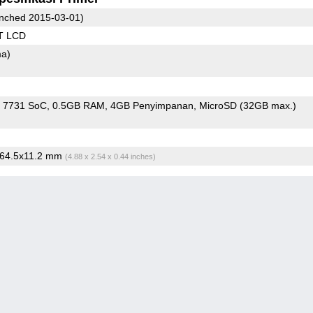
nched 2015-03-01)
T LCD
ma)
 7731 SoC
0.5GB RAM
4GB Penyimpanan
MicroSD (32GB max.)
x64.5x11.2 mm
(4.88 x 2.54 x 0.44 inches)