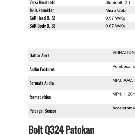
Versi Bluetooth
Bluetooth 2.1
Jenis konektor
Micro USB
SAR Head (U.S)
0.97 W/Kg
SAR Body (U.S)
0.67 W/Kg
VIBRATION
Daftar Alert
Pembesar s
Audio Features
MP3
AAC
Formats Audio
MP4
H.264
format video
Accelerome
Pelbagai Sensor
Bolt Q324 Patokan