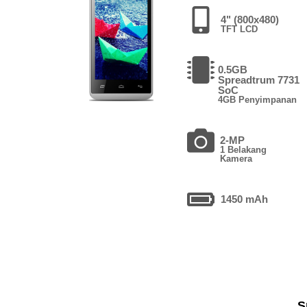
4" (800x480)
TFT LCD
0.5GB
Spreadtrum 7731
SoC
4GB Penyimpanan
2-MP
1 Belakang
Kamera
1450 mAh
S