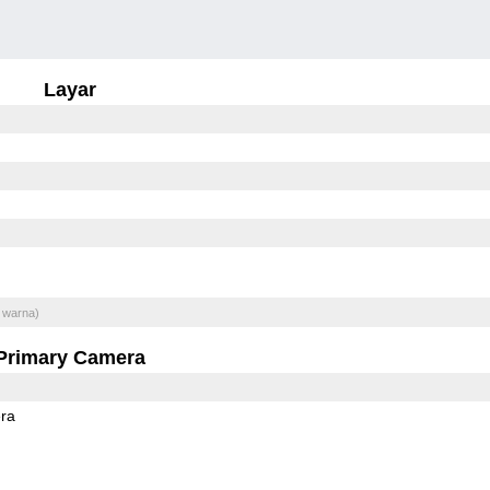
Layar
 warna)
Primary Camera
ra