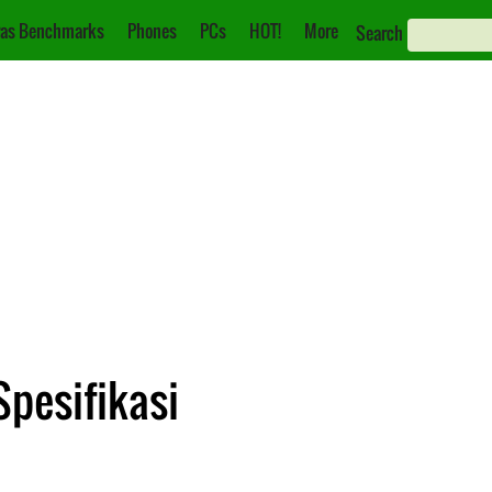
as Benchmarks
Phones
PCs
HOT!
More
Search
Spesifikasi