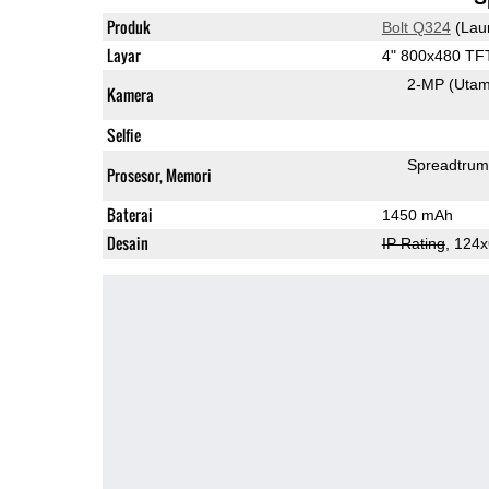
Produk
Bolt Q324
(Lau
Layar
4" 800x480 TF
2-MP
(Uta
Kamera
Selfie
Spreadtrum
Prosesor, Memori
Baterai
1450 mAh
Desain
IP Rating
, 124