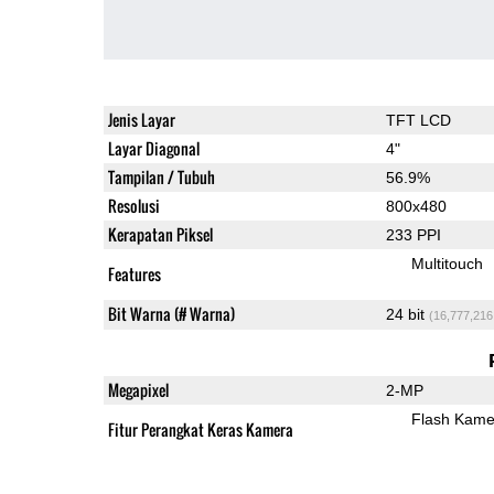
Jenis Layar
TFT LCD
Layar Diagonal
4"
Tampilan / Tubuh
56.9%
Resolusi
800x480
Kerapatan Piksel
233 PPI
Multitouch
Features
Bit Warna (# Warna)
24 bit
(16,777,216
Megapixel
2-MP
Flash Kame
Fitur Perangkat Keras Kamera