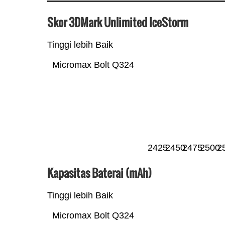
Skor 3DMark Unlimited IceStorm
Tinggi lebih Baik
Micromax Bolt Q324
2425
2450
2475
2500
2
Kapasitas Baterai (mAh)
Tinggi lebih Baik
Micromax Bolt Q324