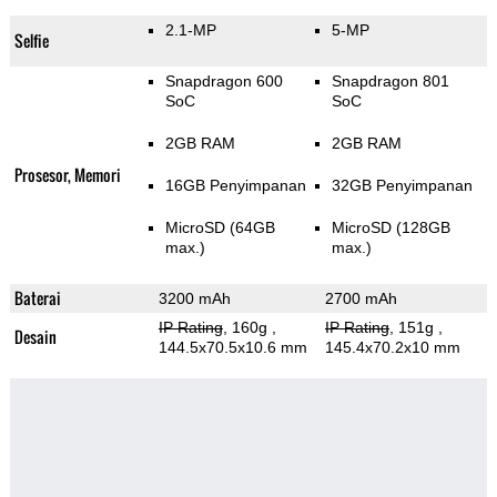
2.1-MP
5-MP
Selfie
Snapdragon 600
Snapdragon 801
SoC
SoC
2GB RAM
2GB RAM
Prosesor, Memori
16GB Penyimpanan
32GB Penyimpanan
MicroSD (64GB
MicroSD (128GB
max.)
max.)
Baterai
3200 mAh
2700 mAh
IP Rating
, 160g
,
IP Rating
, 151g
,
Desain
144.5x70.5x10.6 mm
145.4x70.2x10 mm