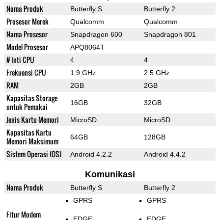
Nama Produk
Butterfly S
Butterfly 2
Prosesor Merek
Qualcomm
Qualcomm
Nama Prosesor
Snapdragon 600
Snapdragon 801
Model Prosesor
APQ8064T
# Inti CPU
4
4
Frekuensi CPU
1.9 GHz
2.5 GHz
RAM
2GB
2GB
Kapasitas Storage
16GB
32GB
untuk Pemakai
Jenis Kartu Memori
MicroSD
MicroSD
Kapasitas Kartu
64GB
128GB
Memori Maksimum
Sistem Operasi (OS)
Android 4.2.2
Android 4.4.2
Komunikasi
Nama Produk
Butterfly S
Butterfly 2
GPRS
GPRS
Fitur Modem
EDGE
EDGE