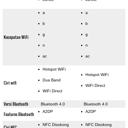
a
a
b
b
g
g
Kecepatan WiFi
n
n
ac
ac
Hotspot WiFi
Hotspot WiFi
Dua Band
Ciri wifi
WiFi Direct
WiFi Direct
Versi Bluetooth
Bluetooth 4.0
Bluetooth 4.0
A2DP
A2DP
Features Bluetooth
NFC Disokong
NFC Disokong
Ciri NFC