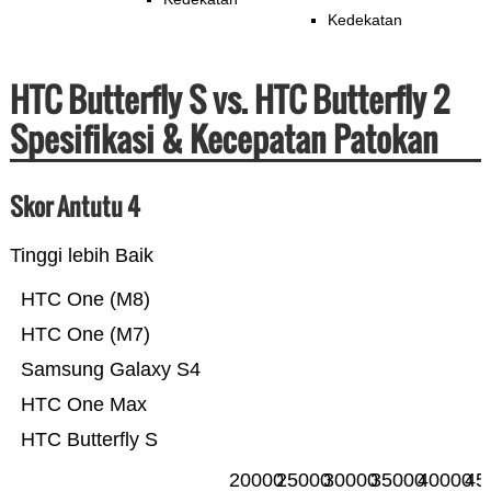
Kedekatan
HTC Butterfly S vs. HTC Butterfly 2
Spesifikasi & Kecepatan Patokan
Skor Antutu 4
Tinggi lebih Baik
HTC One (M8)
HTC One (M7)
Samsung Galaxy S4
HTC One Max
HTC Butterfly S
20000
25000
30000
35000
40000
45