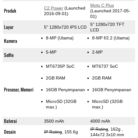
Moto C Plus
C2 Power
(Launched
Produk
(Launched 2017-05-
2016-09-01)
01)
5" 1280x720 TFT
Layar
5" 1280x720 IPS LCD
LCD
8-MP
(Utama)
8-MP f/2.2
(Utama)
Kamera
5-MP
2-MP
Selfie
MT6735P SoC
MT6737 SoC
2GB RAM
2GB RAM
Prosesor, Memori
16GB Penyimpanan
16GB Penyimpanan
MicroSD (32GB
MicroSD (32GB
max.)
max.)
Baterai
3500 mAh
4000 mAh
IP Rating
, 162g
,
Desain
IP Rating
, 155.6g
144x72.3x10 mm