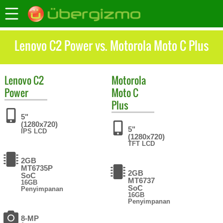
Lenovo C2 Power vs. Motorola Moto C Plus
Lenovo
C2
Motorola
Power
Moto C
Plus
5"
(1280x720)
5"
IPS LCD
(1280x720)
TFT LCD
2GB
MT6735P
2GB
SoC
MT6737
16GB
SoC
Penyimpanan
16GB
Penyimpanan
8-MP