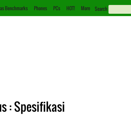
as Benchmarks
Phones
PCs
HOT!
More
Search
 : Spesifikasi