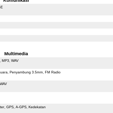
Komunikasi
GE
Multimedia
MP3
WAV
uara
Penyambung 3.5mm
FM Radio
WAV
ter
GPS
A-GPS
Kedekatan