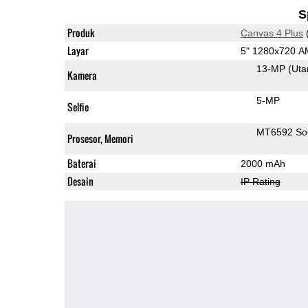
S
Produk
Canvas 4 Plus
Layar
5" 1280x720 
13-MP
(Ut
Kamera
5-MP
Selfie
MT6592 S
Prosesor, Memori
Baterai
2000 mAh
Desain
IP Rating