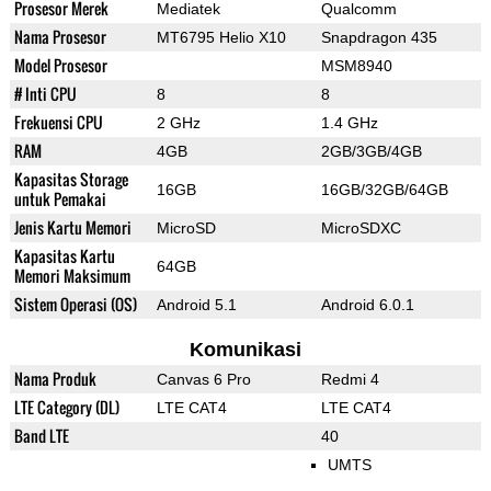
Prosesor Merek
Mediatek
Qualcomm
Nama Prosesor
MT6795 Helio X10
Snapdragon 435
Model Prosesor
MSM8940
# Inti CPU
8
8
Frekuensi CPU
2 GHz
1.4 GHz
RAM
4GB
2GB/3GB/4GB
Kapasitas Storage
16GB
16GB/32GB/64GB
untuk Pemakai
Jenis Kartu Memori
MicroSD
MicroSDXC
Kapasitas Kartu
64GB
Memori Maksimum
Sistem Operasi (OS)
Android 5.1
Android 6.0.1
Komunikasi
Nama Produk
Canvas 6 Pro
Redmi 4
LTE Category (DL)
LTE CAT4
LTE CAT4
Band LTE
40
UMTS