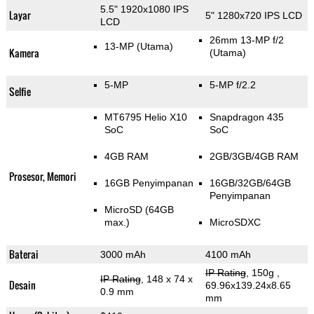
5.5" 1920x1080 IPS
Layar
5" 1280x720 IPS LCD
LCD
26mm 13-MP f/2
13-MP
(Utama)
Kamera
(Utama)
5-MP
5-MP f/2.2
Selfie
MT6795 Helio X10
Snapdragon 435
SoC
SoC
4GB RAM
2GB/3GB/4GB RAM
Prosesor, Memori
16GB Penyimpanan
16GB/32GB/64GB
Penyimpanan
MicroSD (64GB
max.)
MicroSDXC
Baterai
3000 mAh
4100 mAh
IP Rating
, 150g
,
IP Rating
, 148 x 74 x
Desain
69.96x139.24x8.65
0.9 mm
mm