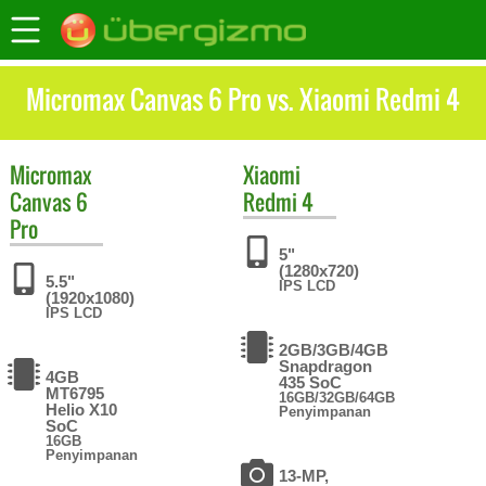
Micromax Canvas 6 Pro vs. Xiaomi Redmi 4
Micromax
Xiaomi
Canvas 6
Redmi 4
Pro
5"
(1280x720)
5.5"
IPS LCD
(1920x1080)
IPS LCD
2GB/3GB/4GB
Snapdragon
4GB
435 SoC
MT6795
16GB/32GB/64GB
Helio X10
Penyimpanan
SoC
16GB
Penyimpanan
13-MP,