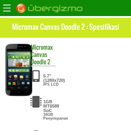
Micromax Canvas Doodle 2 : Spesifikasi
Micromax
Canvas
Doodle 2
5.7"
(1280x720)
IPS LCD
1GB
MT6589
SoC
16GB
Penyimpanan