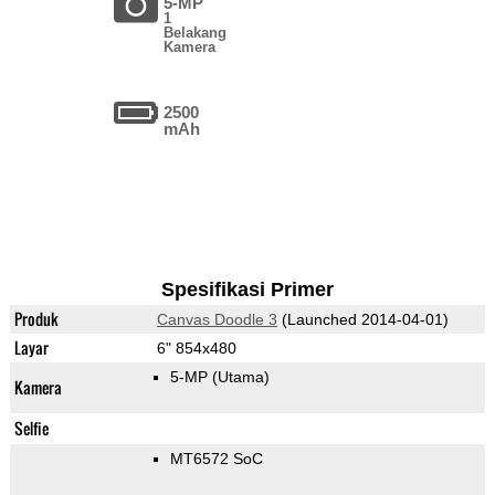
5-MP
1
Belakang
Kamera
2500
mAh
Spesifikasi Primer
Produk
Canvas Doodle 3
(Launched 2014-04-01)
Layar
6" 854x480
5-MP
(Utama)
Kamera
Selfie
MT6572 SoC