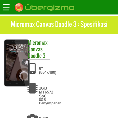
Micromax Canvas Doodle 3 : Spesifikasi
Micromax
Canvas
Doodle 3
6"
(854x480)
1GB
MT6572
SoC
8GB
Penyimpanan