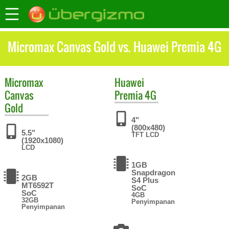
Micromax Canvas Gold vs. Huawei Premia 4G
Micromax
Huawei
Canvas
Premia 4G
Gold
4"
(800x480)
5.5"
TFT LCD
(1920x1080)
LCD
1GB
Snapdragon
2GB
S4 Plus
MT6592T
SoC
SoC
4GB
32GB
Penyimpanan
Penyimpanan