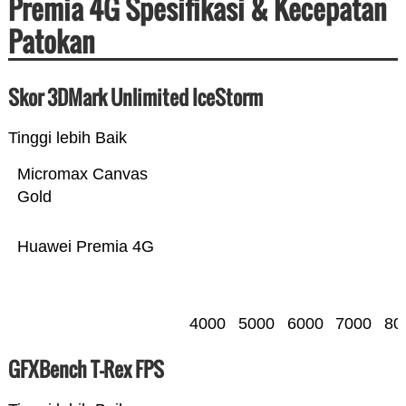
Premia 4G Spesifikasi & Kecepatan
Patokan
Skor 3DMark Unlimited IceStorm
Tinggi lebih Baik
Micromax Canvas
Gold
Huawei Premia 4G
4000
5000
6000
7000
80
GFXBench T-Rex FPS