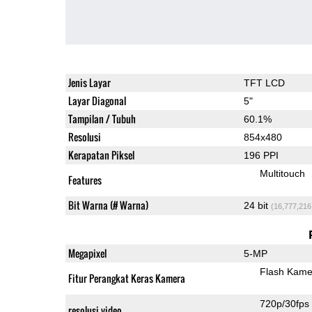
Jenis Layar
TFT LCD
Layar Diagonal
5"
Tampilan / Tubuh
60.1%
Resolusi
854x480
Kerapatan Piksel
196 PPI
Multitouch
Features
Bit Warna (# Warna)
24 bit
(16,777,216
Megapixel
5-MP
Flash Kame
Fitur Perangkat Keras Kamera
720p/30fps
resolusi video