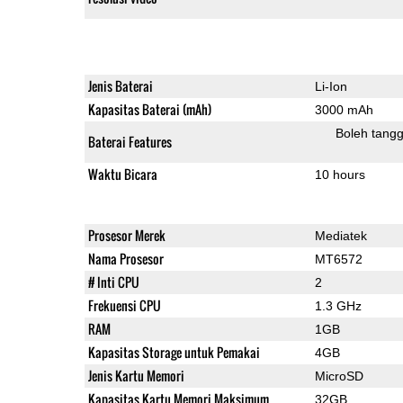
Jenis Baterai
Li-Ion
Kapasitas Baterai (mAh)
3000 mAh
Boleh tangg
Baterai Features
Waktu Bicara
10 hours
Prosesor Merek
Mediatek
Nama Prosesor
MT6572
# Inti CPU
2
Frekuensi CPU
1.3 GHz
RAM
1GB
Kapasitas Storage untuk Pemakai
4GB
Jenis Kartu Memori
MicroSD
Kapasitas Kartu Memori Maksimum
32GB