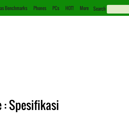
as Benchmarks
Phones
PCs
HOT!
More
Search
: Spesifikasi