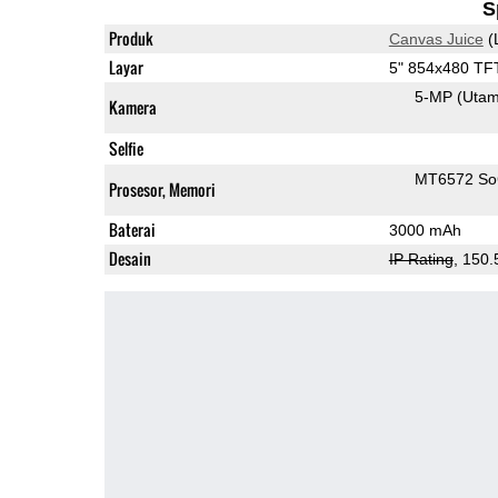
S
Produk
Canvas Juice
(
Layar
5" 854x480 TF
5-MP
(Uta
Kamera
Selfie
MT6572 S
Prosesor, Memori
Baterai
3000 mAh
Desain
IP Rating
, 150