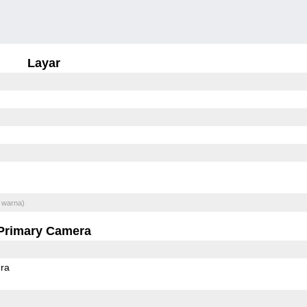
Layar
 warna)
Primary Camera
ra