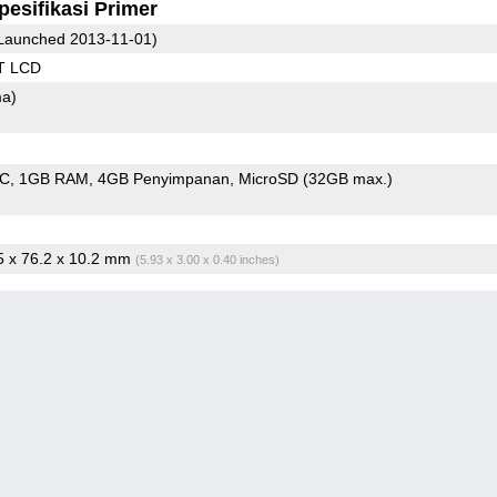
pesifikasi Primer
Launched 2013-11-01)
T LCD
ma)
oC
1GB RAM
4GB Penyimpanan
MicroSD (32GB max.)
.5 x 76.2 x 10.2 mm
(5.93 x 3.00 x 0.40 inches)