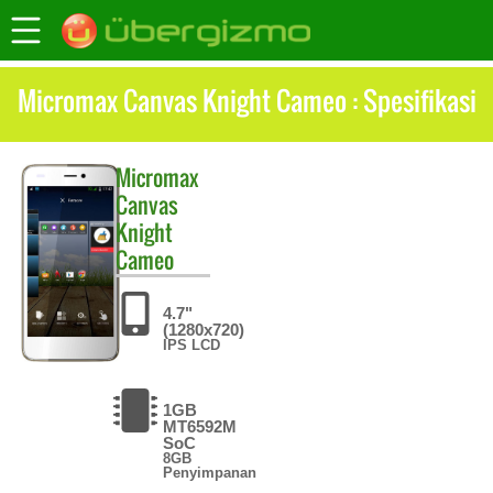
Micromax Canvas Knight Cameo : Spesifikasi
Micromax
Canvas
Knight
Cameo
4.7"
(1280x720)
IPS LCD
1GB
MT6592M
SoC
8GB
Penyimpanan