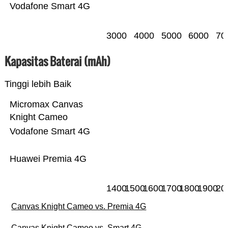
Vodafone Smart 4G
3000
4000
5000
6000
70
Kapasitas Baterai (mAh)
Tinggi lebih Baik
Micromax Canvas
Knight Cameo
Vodafone Smart 4G
Huawei Premia 4G
1400
1500
1600
1700
1800
1900
20
Canvas Knight Cameo vs. Premia 4G
Canvas Knight Cameo vs. Smart 4G