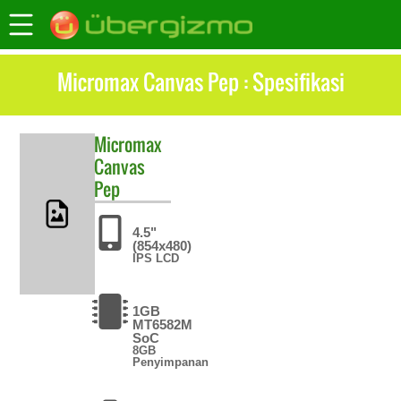
Micromax Canvas Pep : Spesifikasi
Micromax
Canvas
Pep
4.5"
(854x480)
IPS LCD
1GB
MT6582M
SoC
8GB
Penyimpanan