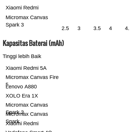
Xiaomi Redmi
Micromax Canvas
Spark 3
2.5
3
3.5
4
4.
Kapasitas Baterai (mAh)
Tinggi lebih Baik
Xiaomi Redmi 5A
Micromax Canvas Fire
5
Lenovo A880
XOLO Era 1X
Micromax Canvas
Spark 3
Micromax Canvas
Spark
Xiaomi Redmi