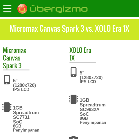
Micromax Canvas Spark 3 vs. XOLO Era 1X
Micromax
XOLO
Era
Canvas
1X
Spark 3
5"
(1280x720)
5"
IPS LCD
(1280x720)
IPS LCD
1GB
Spreadtrum
1GB
SC9832A
Spreadtrum
SoC
SC7731
8GB
SoC
Penyimpanan
8GB
Penyimpanan