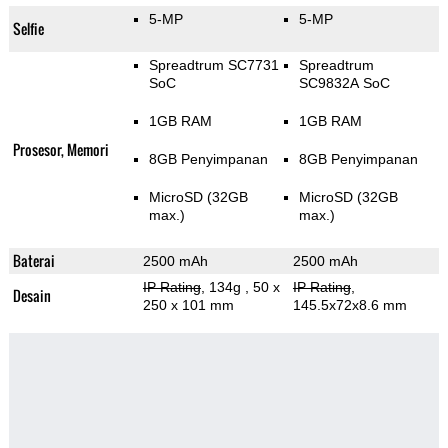
5-MP
5-MP
Selfie
Spreadtrum SC7731
Spreadtrum
SoC
SC9832A SoC
1GB RAM
1GB RAM
Prosesor, Memori
8GB Penyimpanan
8GB Penyimpanan
MicroSD (32GB
MicroSD (32GB
max.)
max.)
Baterai
2500 mAh
2500 mAh
IP Rating
, 134g
, 50 x
IP Rating
,
Desain
250 x 101 mm
145.5x72x8.6 mm