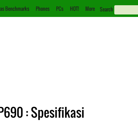
as Benchmarks
Phones
PCs
HOT!
More
Search
690 : Spesifikasi