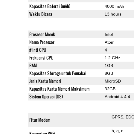
Kapasitas Baterai (mAh)
4000 mAh
Waktu Bicara
13 hours
Prosesor Merek
Intel
Nama Prosesor
Atom
# Inti CPU
4
Frekuensi CPU
1.2 GHz
RAM
1GB
Kapasitas Storage untuk Pemakai
8GB
Jenis Kartu Memori
MicroSD
Kapasitas Kartu Memori Maksimum
32GB
Sistem Operasi (OS)
Android 4.4.4
GPRS
ED
Fitur Modem
b
g
n
Kecepatan WiFi