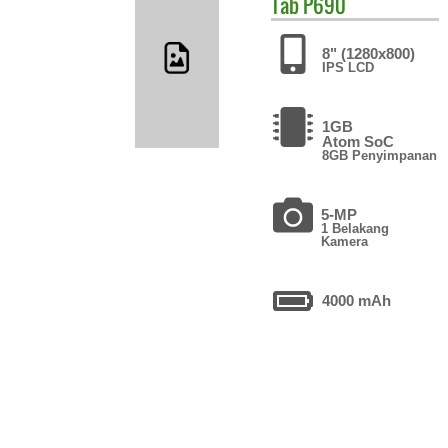
Tab P690
8" (1280x800)
IPS LCD
1GB
Atom SoC
8GB Penyimpanan
5-MP
1 Belakang
Kamera
4000 mAh