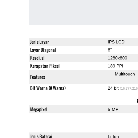
Jenis Layar
IPS LCD
Layar Diagonal
8"
Resolusi
1280x800
Kerapatan Piksel
189 PPI
Multitouch
Features
Bit Warna (# Warna)
24 bit
(16,777,216
Megapixel
5-MP
Jenis Baterai
Li-Ion