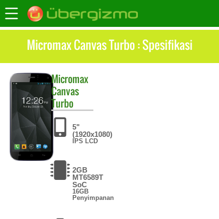
Micromax Canvas Turbo : Spesifikasi
Micromax
Canvas
Turbo
5"
(1920x1080)
IPS LCD
2GB
MT6589T
SoC
16GB
Penyimpanan