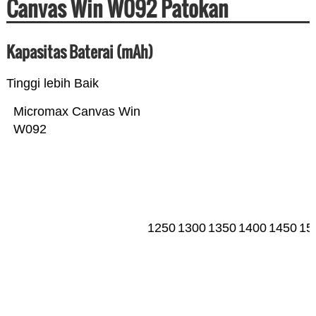
Canvas Win W092 Patokan
Kapasitas Baterai (mAh)
Tinggi lebih Baik
Micromax Canvas Win
W092
1250
1300
1350
1400
1450
15