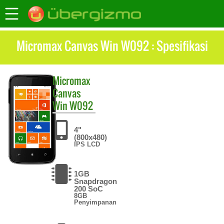
Micromax Canvas Win W092 : Spesifikasi
Micromax
Canvas
Win W092
4"
(800x480)
IPS LCD
1GB
Snapdragon
200 SoC
8GB
Penyimpanan