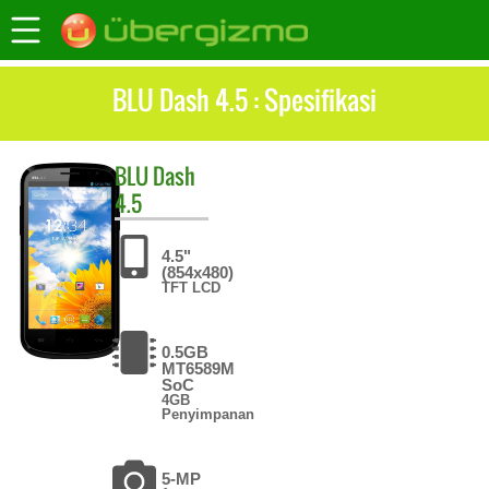
BLU Dash 4.5 : Spesifikasi
BLU
Dash
4.5
4.5"
(854x480)
TFT LCD
0.5GB
MT6589M
SoC
4GB
Penyimpanan
5-MP