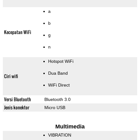
a
b
Kecepatan WiFi
g
n
Hotspot WiFi
Dua Band
Ciri wifi
WiFi Direct
Versi Bluetooth
Bluetooth 3.0
Jenis konektor
Micro USB
Multimedia
VIBRATION