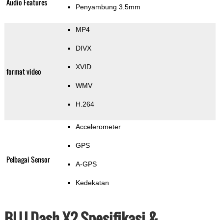
Audio Features
Penyambung 3.5mm
MP4
DIVX
XVID
format video
WMV
H.264
Accelerometer
GPS
Pelbagai Sensor
A-GPS
Kedekatan
BLU Dash X2 Spesifikasi &