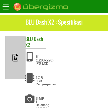
BLU Dash X2 : Spesifikasi
BLU
Dash
X2
5"
(1280x720)
IPS LCD
1GB
8GB
Penyimpanan
8-MP
1
Belakang