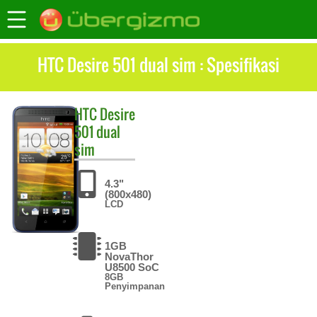
HTC Desire 501 dual sim : Spesifikasi
HTC
Desire
501 dual
sim
4.3"
(800x480)
LCD
1GB
NovaThor
U8500 SoC
8GB
Penyimpanan