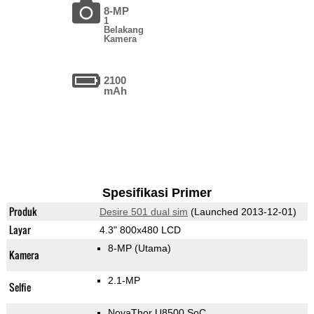
8-MP
1
Belakang
Kamera
2100
mAh
Spesifikasi Primer
Produk
Desire 501 dual sim
(Launched 2013-12-01)
Layar
4.3" 800x480 LCD
8-MP
(Utama)
Kamera
2.1-MP
Selfie
NovaThor U8500 SoC