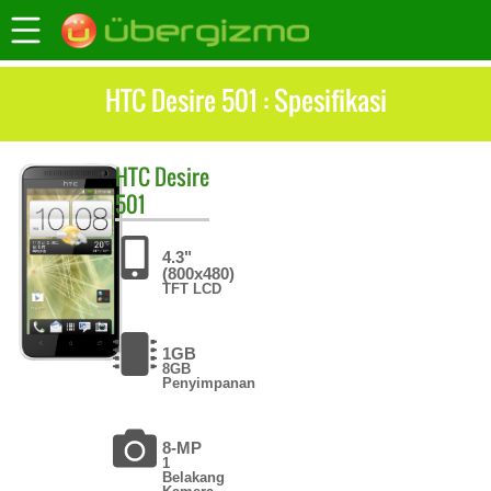
HTC Desire 501 : Spesifikasi
HTC
Desire
501
4.3"
(800x480)
TFT LCD
1GB
8GB
Penyimpanan
8-MP
1
Belakang