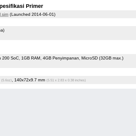
pesifikasi Primer
l sim
(Launched 2014-06-01)
ma)
n 200 SoC
1GB RAM
4GB Penyimpanan
MicroSD (32GB max.)
g
, 140x72x9.7 mm
(5.6oz)
(5.51 x 2.83 x 0.38 inches)