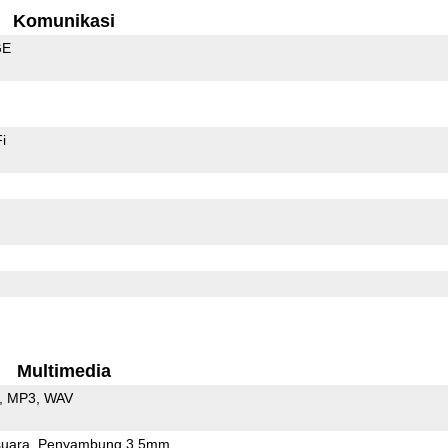
Komunikasi
GE
i
Multimedia
MP3
WAV
uara
Penyambung 3.5mm