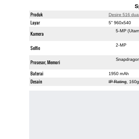
S
Produk
Desire 516 dua
Layar
5" 960x540
5-MP
(Uta
Kamera
2-MP
Selfie
Snapdrago
Prosesor, Memori
Baterai
1950 mAh
Desain
IP Rating
, 160