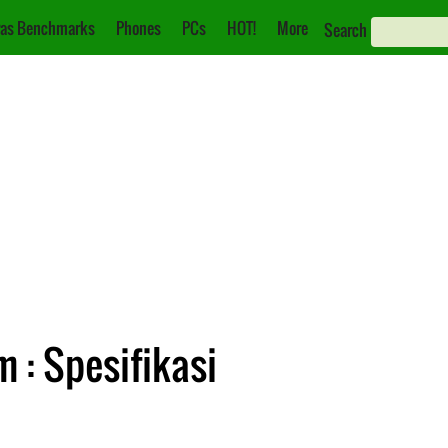
as Benchmarks
Phones
PCs
HOT!
More
Search
m : Spesifikasi