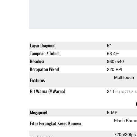
Layar Diagonal
5"
Tampilan / Tubuh
68.4%
Resolusi
960x540
Kerapatan Piksel
220 PPI
Multitouch
Features
Bit Warna (# Warna)
24 bit
(16,777,216
Megapixel
5-MP
Flash Kame
Fitur Perangkat Keras Kamera
720p/30fps