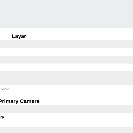
Layar
 warna)
Primary Camera
ra