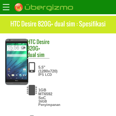
HTC Desire 820G+ dual sim : Spesifikasi
HTC
Desire
820G+
dual sim
5.5"
(1280x720)
IPS LCD
1GB
MT6592
SoC
16GB
Penyimpanan