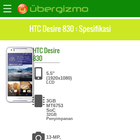
HTC Desire 830 : Spesifikasi
HTC
Desire
830
5.5"
(1920x1080)
LCD
3GB
MT6753
SoC
32GB
Penyimpanan
13-MP,