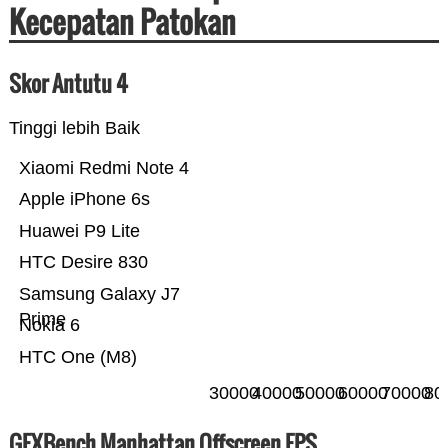
Kecepatan Patokan
Skor Antutu 4
Tinggi lebih Baik
Xiaomi Redmi Note 4
Apple iPhone 6s
Huawei P9 Lite
HTC Desire 830
Samsung Galaxy J7
Prime
Nokia 6
HTC One (M8)
30000
40000
50000
60000
70000
80
GFXBench Manhattan Offscreen FPS