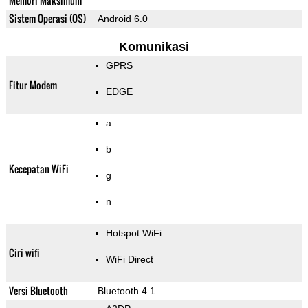
Memori Maksimum
Sistem Operasi (OS)
Android 6.0
Komunikasi
GPRS
Fitur Modem
EDGE
a
b
Kecepatan WiFi
g
n
Hotspot WiFi
Ciri wifi
WiFi Direct
Versi Bluetooth
Bluetooth 4.1