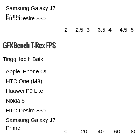
Samsung Galaxy J7
Prime
HTC Desire 830
2
2.5
3
3.5
4
4.5
5
GFXBench T-Rex FPS
Tinggi lebih Baik
Apple iPhone 6s
HTC One (M8)
Huawei P9 Lite
Nokia 6
HTC Desire 830
Samsung Galaxy J7
Prime
0
20
40
60
80