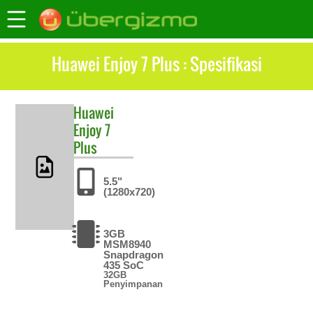
Huawei Enjoy 7 Plus : Spesifikasi
Huawei
Enjoy 7
Plus
5.5"
(1280x720)
3GB
MSM8940
Snapdragon
435 SoC
32GB
Penyimpanan