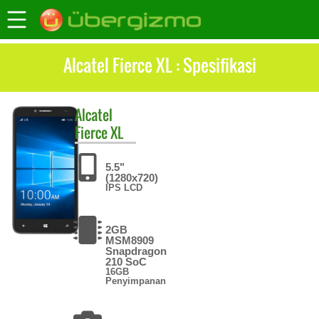
Alcatel Fierce XL : Spesifikasi
Alcatel
Fierce XL
5.5"
(1280x720)
IPS LCD
2GB
MSM8909
Snapdragon
210 SoC
16GB
Penyimpanan