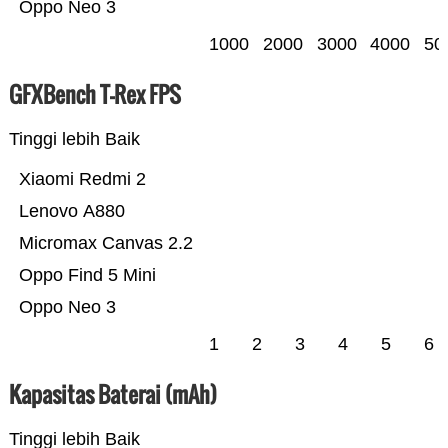
Oppo Neo 3
1000
2000
3000
4000
50
GFXBench T-Rex FPS
Tinggi lebih Baik
Xiaomi Redmi 2
Lenovo A880
Micromax Canvas 2.2
Oppo Find 5 Mini
Oppo Neo 3
1
2
3
4
5
6
Kapasitas Baterai (mAh)
Tinggi lebih Baik