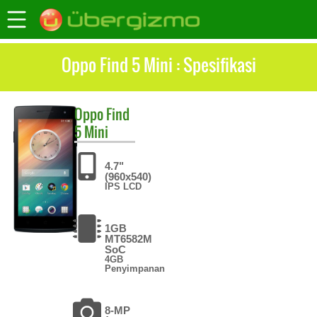
Oppo Find 5 Mini : Spesifikasi
Oppo
Find
5 Mini
4.7"
(960x540)
IPS LCD
1GB
MT6582M
SoC
4GB
Penyimpanan
8-MP