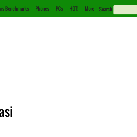
as Benchmarks
Phones
PCs
HOT!
More
Search
asi