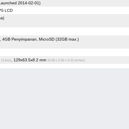
Launched 2014-02-01)
IPS LCD
ma)
4GB Penyimpanan
MicroSD (32GB max.)
g
, 129x63.5x8.2 mm
(3.6oz)
(5.08 x 2.50 x 0.32 inches)