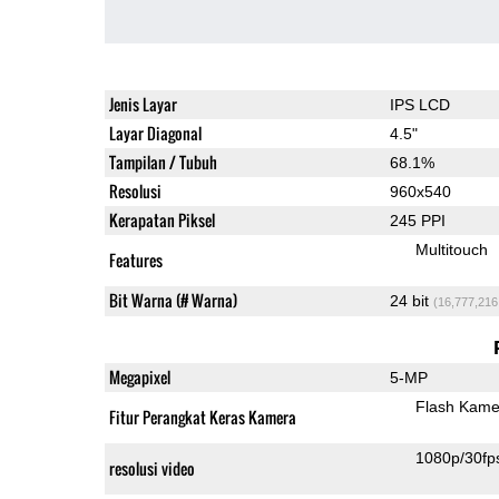
Jenis Layar
IPS LCD
Layar Diagonal
4.5"
Tampilan / Tubuh
68.1%
Resolusi
960x540
Kerapatan Piksel
245 PPI
Multitouch
Features
Bit Warna (# Warna)
24 bit
(16,777,216
Megapixel
5-MP
Flash Kame
Fitur Perangkat Keras Kamera
1080p/30fp
resolusi video