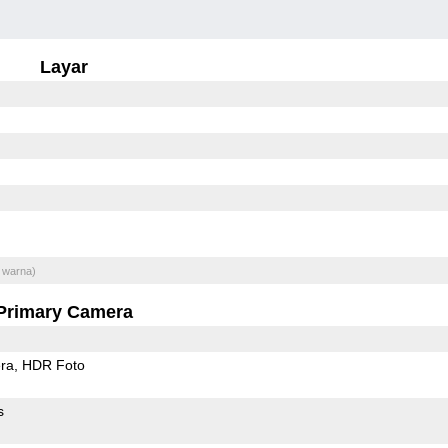
Layar
 warna)
Primary Camera
ra
HDR Foto
s