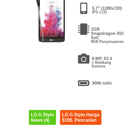
5.7" (1280x720)
IPS LCD
1GB
Snapdragon 410
SoC
8GB Penyimpanan
8-MP, f/2.4
1 Belakang
Kamera
3000 mAh
LG G Stylo
LG G Stylo Harga
News (4)
$195. Pencarian