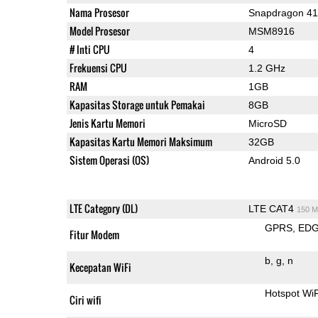
Nama Prosesor
Snapdragon 4
Model Prosesor
MSM8916
# Inti CPU
4
Frekuensi CPU
1.2 GHz
RAM
1GB
Kapasitas Storage untuk Pemakai
8GB
Jenis Kartu Memori
MicroSD
Kapasitas Kartu Memori Maksimum
32GB
Sistem Operasi (OS)
Android 5.0
LTE Category (DL)
LTE CAT4
150 M
GPRS
ED
Fitur Modem
b
g
n
Kecepatan WiFi
Hotspot WiF
Ciri wifi