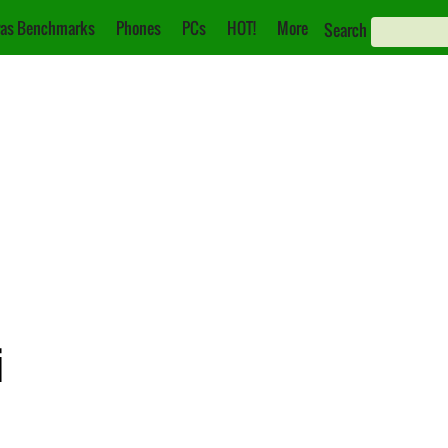
as Benchmarks
Phones
PCs
HOT!
More
Search
i