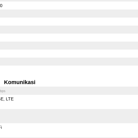
10
Komunikasi
bps
GE
LTE
i