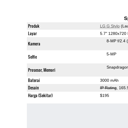
S
Produk
LG G Stylo
(La
Layar
5.7" 1280x720
8-MP f/2.4
Kamera
5-MP
Selfie
Snapdrago
Prosesor, Memori
Baterai
3000 mAh
Desain
IP Rating
, 165
Harga (Sekitar)
$195