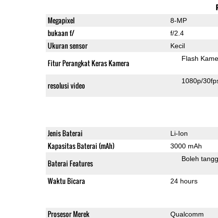
Megapixel
8-MP
bukaan f/
f/2.4
Ukuran sensor
Kecil
Flash Kame
Fitur Perangkat Keras Kamera
1080p/30fp
resolusi video
Jenis Baterai
Li-Ion
Kapasitas Baterai (mAh)
3000 mAh
Boleh tangg
Baterai Features
Waktu Bicara
24 hours
Prosesor Merek
Qualcomm