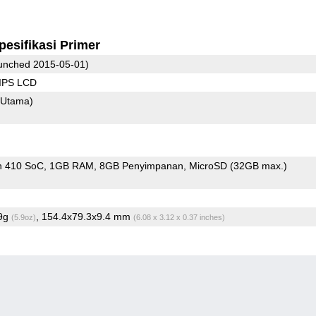
pesifikasi Primer
unched 2015-05-01)
 IPS LCD
(Utama)
n 410 SoC
1GB RAM
8GB Penyimpanan
MicroSD (32GB max.)
.9g
, 154.4x79.3x9.4 mm
(5.9oz)
(6.08 x 3.12 x 0.37 inches)