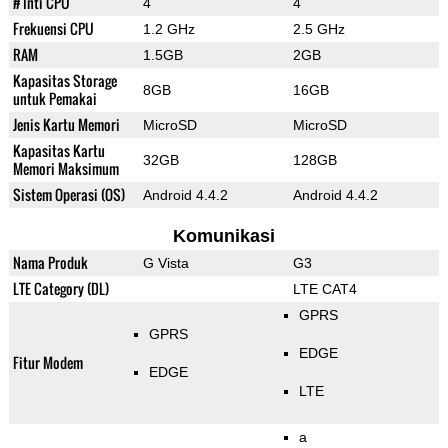
# Inti CPU
4
4
Frekuensi CPU
1.2 GHz
2.5 GHz
RAM
1.5GB
2GB
Kapasitas Storage
8GB
16GB
untuk Pemakai
Jenis Kartu Memori
MicroSD
MicroSD
Kapasitas Kartu
32GB
128GB
Memori Maksimum
Sistem Operasi (OS)
Android 4.4.2
Android 4.4.2
Komunikasi
Nama Produk
G Vista
G3
LTE Category (DL)
LTE CAT4
GPRS
GPRS
EDGE
Fitur Modem
EDGE
LTE
a