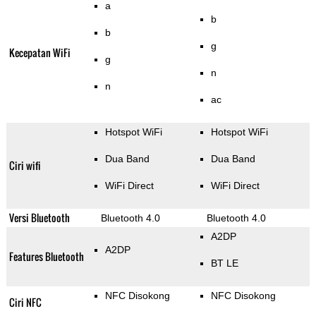
a
b
b
g
Kecepatan WiFi
g
n
n
ac
Hotspot WiFi
Hotspot WiFi
Dua Band
Dua Band
Ciri wifi
WiFi Direct
WiFi Direct
Versi Bluetooth
Bluetooth 4.0
Bluetooth 4.0
A2DP
A2DP
Features Bluetooth
BT LE
NFC Disokong
NFC Disokong
Ciri NFC