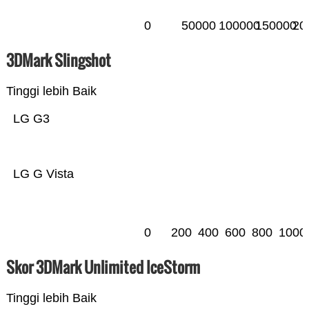
0
50000
100000
150000
20
3DMark Slingshot
Tinggi lebih Baik
LG G3
LG G Vista
0
200
400
600
800
1000
Skor 3DMark Unlimited IceStorm
Tinggi lebih Baik