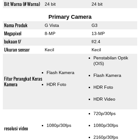
Bit Warna (# Warna)
24 bit
24 bit
Primary Camera
Nama Produk
G Vista
G3
Megapixel
8-MP
13-MP
bukaan f/
f/2.4
Ukuran sensor
Kecil
Kecil
Penstabilan Optik
(OIS)
Flash Kamera
Flash Kamera
Fitur Perangkat Keras
Kamera
HDR Foto
HDR Foto
HDR Video
720p/30fps
1080p/30fps
1080p/30fps
resolusi video
2160p/30fps