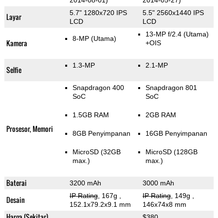
2014-08-01)
2014-05-27)
5.7" 1280x720 IPS
5.5" 2560x1440 IPS
Layar
LCD
LCD
13-MP f/2.4
(Utama)
8-MP
(Utama)
Kamera
+OIS
1.3-MP
2.1-MP
Selfie
Snapdragon 400
Snapdragon 801
SoC
SoC
1.5GB RAM
2GB RAM
Prosesor, Memori
8GB Penyimpanan
16GB Penyimpanan
MicroSD (32GB
MicroSD (128GB
max.)
max.)
Baterai
3200 mAh
3000 mAh
IP Rating
, 167g
,
IP Rating
, 149g
,
Desain
152.1x79.2x9.1 mm
146x74x8 mm
Harga (Sekitar)
$380