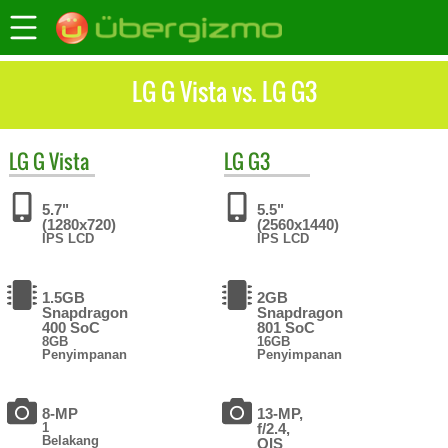
LG G Vista vs. LG G3
LG
G Vista
LG
G3
5.7"
5.5"
(1280x720)
(2560x1440)
IPS LCD
IPS LCD
1.5GB
2GB
Snapdragon
Snapdragon
400 SoC
801 SoC
8GB
16GB
Penyimpanan
Penyimpanan
8-MP
13-MP,
1
f/2.4,
Belakang
OIS