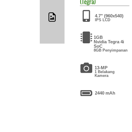
(Tegra)
4.7" (960x540)
IPS LCD
1GB
Nvidia Tegra 4i
SoC
8GB Penyimpanan
13-MP
1 Belakang
Kamera
2440 mAh