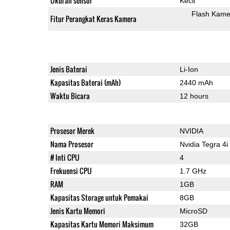
Ukuran sensor
Kecil
Flash Kame
Fitur Perangkat Keras Kamera
Jenis Baterai
Li-Ion
Kapasitas Baterai (mAh)
2440 mAh
Waktu Bicara
12 hours
Prosesor Merek
NVIDIA
Nama Prosesor
Nvidia Tegra 4i
# Inti CPU
4
Frekuensi CPU
1.7 GHz
RAM
1GB
Kapasitas Storage untuk Pemakai
8GB
Jenis Kartu Memori
MicroSD
Kapasitas Kartu Memori Maksimum
32GB