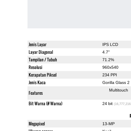
Jenis Layar
IPS LCD
Layar Diagonal
4.7"
Tampilan / Tubuh
71.2%
Resolusi
960x540
Kerapatan Piksel
234 PPI
Jenis Kaca
Gorilla Glass 2
Multitouch
Features
Bit Warna (# Warna)
24 bit
(16,777,216
Megapixel
13-MP