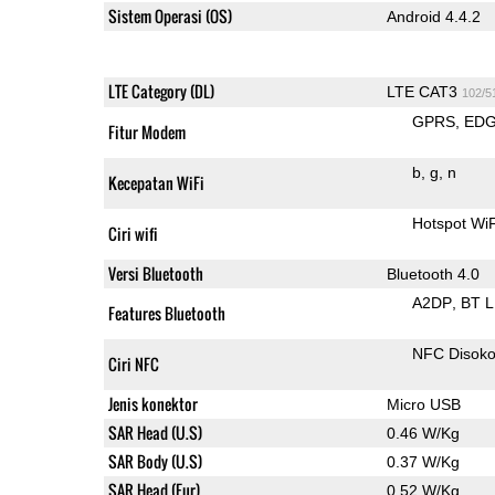
Sistem Operasi (OS)
Android 4.4.2
LTE Category (DL)
LTE CAT3
102/5
GPRS
ED
Fitur Modem
b
g
n
Kecepatan WiFi
Hotspot Wi
Ciri wifi
Versi Bluetooth
Bluetooth 4.0
A2DP
BT 
Features Bluetooth
NFC Disok
Ciri NFC
Jenis konektor
Micro USB
SAR Head (U.S)
0.46 W/Kg
SAR Body (U.S)
0.37 W/Kg
SAR Head (Eur)
0.52 W/Kg