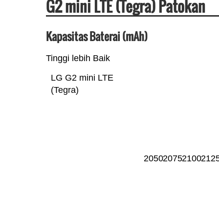
G2 mini LTE (Tegra) Patokan
Kapasitas Baterai (mAh)
Tinggi lebih Baik
LG G2 mini LTE
(Tegra)
2050
2075
2100
212