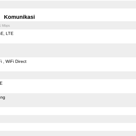
Komunikasi
1 Mbps
GE
LTE
Fi
WiFi Direct
LE
ong