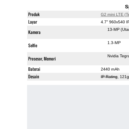
S
Produk
G2 mini LTE (T
Layar
4.7" 960x540 
13-MP
(Ut
Kamera
1.3-MP
Selfie
Nvidia Tegr
Prosesor, Memori
Baterai
2440 mAh
Desain
IP Rating
, 121