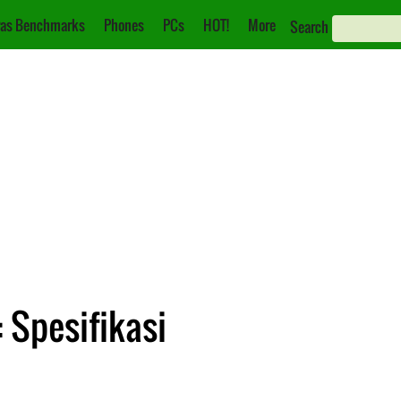
as Benchmarks
Phones
PCs
HOT!
More
Search
: Spesifikasi