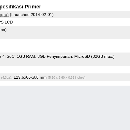
pesifikasi Primer
egra)
(Launched 2014-02-01)
IPS LCD
ama)
a 4i SoC
1GB RAM
8GB Penyimpanan
MicroSD (32GB max.)
g
, 129.6x66x9.8 mm
(4.3oz)
(5.10 x 2.60 x 0.39 inches)