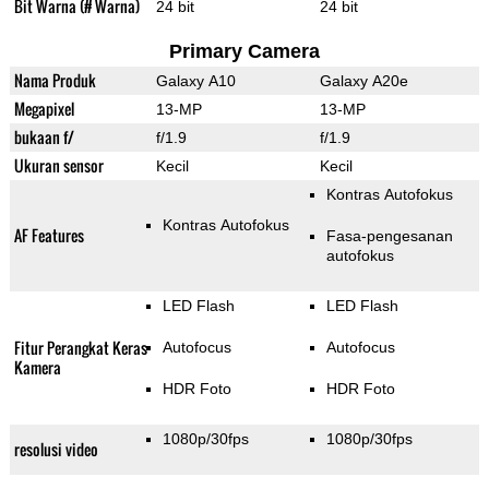
Bit Warna (# Warna)
24 bit
24 bit
Primary Camera
Nama Produk
Galaxy A10
Galaxy A20e
Megapixel
13-MP
13-MP
bukaan f/
f/1.9
f/1.9
Ukuran sensor
Kecil
Kecil
Kontras Autofokus
Kontras Autofokus
AF Features
Fasa-pengesanan
autofokus
LED Flash
LED Flash
Fitur Perangkat Keras
Autofocus
Autofocus
Kamera
HDR Foto
HDR Foto
1080p/30fps
1080p/30fps
resolusi video