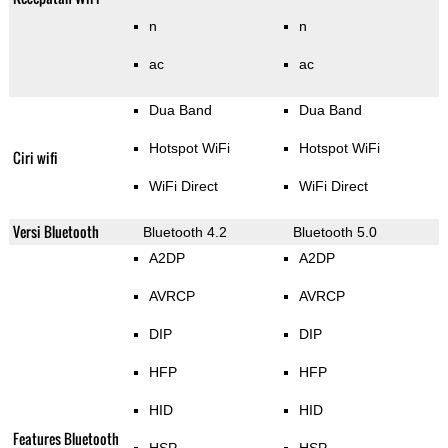
n
n
ac
ac
Dua Band
Dua Band
Hotspot WiFi
Hotspot WiFi
Ciri wifi
WiFi Direct
WiFi Direct
Versi Bluetooth
Bluetooth 4.2
Bluetooth 5.0
A2DP
A2DP
AVRCP
AVRCP
DIP
DIP
HFP
HFP
HID
HID
Features Bluetooth