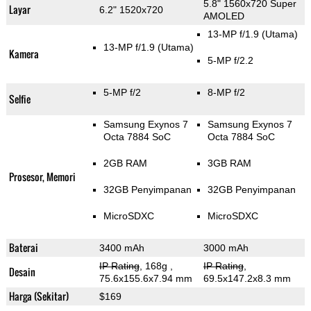
5.8" 1560x720 Super
Layar
6.2" 1520x720
AMOLED
13-MP f/1.9
(Utama)
13-MP f/1.9
(Utama)
Kamera
5-MP f/2.2
5-MP f/2
8-MP f/2
Selfie
Samsung Exynos 7
Samsung Exynos 7
Octa 7884 SoC
Octa 7884 SoC
2GB RAM
3GB RAM
Prosesor, Memori
32GB Penyimpanan
32GB Penyimpanan
MicroSDXC
MicroSDXC
Baterai
3400 mAh
3000 mAh
IP Rating
, 168g
,
IP Rating
,
Desain
75.6x155.6x7.94 mm
69.5x147.2x8.3 mm
Harga (Sekitar)
$169