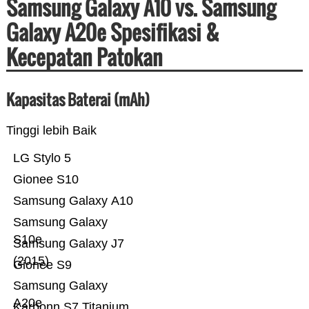
Samsung Galaxy A10 vs. Samsung
Galaxy A20e Spesifikasi &
Kecepatan Patokan
Kapasitas Baterai (mAh)
Tinggi lebih Baik
LG Stylo 5
Gionee S10
Samsung Galaxy A10
Samsung Galaxy
S10e
Samsung Galaxy J7
(2015)
Gionee S9
Samsung Galaxy
A20e
Karbonn S7 Titanium