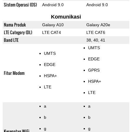
Sistem Operasi (OS)
Android 9.0
Android 9.0
Komunikasi
Nama Produk
Galaxy A10
Galaxy A20e
LTE Category (DL)
LTE CAT4
LTE CAT6
Band LTE
38, 40, 41
UMTS
UMTS
EDGE
EDGE
GPRS
Fitur Modem
HSPA+
HSPA+
LTE
LTE
a
a
b
b
g
g
Kecepatan WiFi